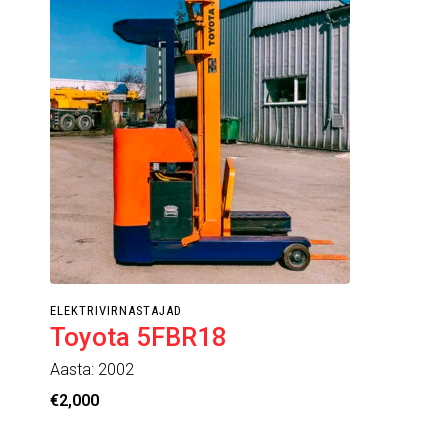
ELEKTRIVIRNASTAJAD
Toyota 5FBR18
Aasta: 2002
€
2,000