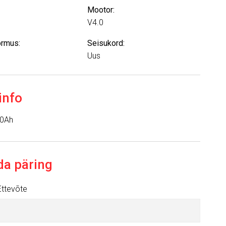
Mootor:
V4.0
rmus:
Seisukord:
Uus
info
20Ah
da päring
Ettevõte