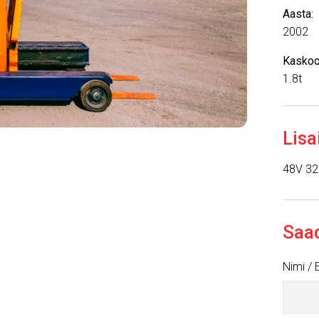
Aasta:
2002
Kaskoo
1.8t
Lisa
48V 3
Saa
Nimi / 