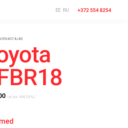
EE
RU
+372 554 8254
IVIRNASTAJAD
oyota
FBR18
00
(ei sis. KM 20%)
med