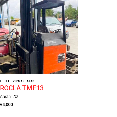
ELEKTRIVIRNASTAJAD
ELE
ROCLA TMF13
T
Aasta: 2001
Aas
€
4,000
€
2,