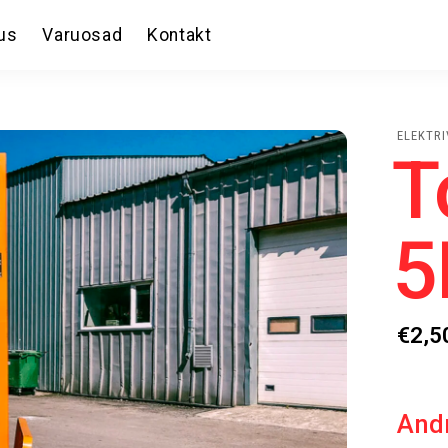
us
Varuosad
Kontakt
ELEKTR
T
5
€
2,5
And